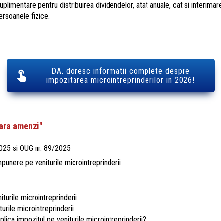
limentare pentru distribuirea dividendelor, atat anuale, cat si interimare,
persoanele fizice.
DA, doresc informatii complete despre
impozitarea microintreprinderilor in 2026!
fara amenzi"
2025 si OUG nr. 89/2025
punere pe veniturile microintreprinderii
iturile microintreprinderii
turile microintreprinderii
aplica impozitul pe veniturile microintreprinderii?