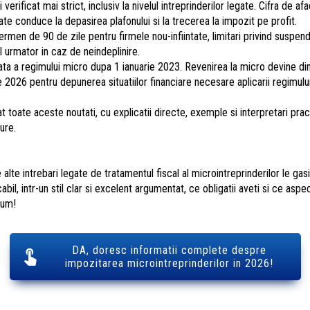
erificat mai strict, inclusiv la nivelul intreprinderilor legate. Cifra de af
te conduce la depasirea plafonului si la trecerea la impozit pe profit.
 termen de 90 de zile pentru firmele nou-infiintate, limitari privind suspen
l urmator in caz de neindeplinire.
 data a regimului micro dupa 1 ianuarie 2023. Revenirea la micro devine din
 2026 pentru depunerea situatiilor financiare necesare aplicarii regimulu
at toate aceste noutati, cu explicatii directe, exemple si interpretari pra
gure.
 alte intrebari legate de tratamentul fiscal al microintreprinderilor le gasi
bil, intr-un stil clar si excelent argumentat, ce obligatii aveti si ce asp
cum!
DA, doresc informatii complete despre
impozitarea microintreprinderilor in 2026!