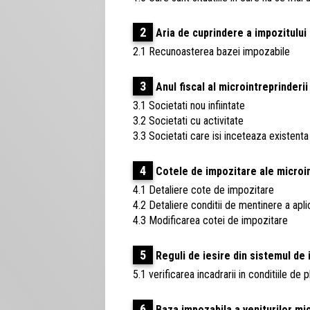
2
Aria de cuprindere a impozitului 
2.1 Recunoasterea bazei impozabile
3
Anul fiscal al microintreprinderii
3.1 Societati nou infiintate
3.2 Societati cu activitate
3.3 Societati care isi inceteaza existenta 
4
Cotele de impozitare ale microin
4.1 Detaliere cote de impozitare
4.2 Detaliere conditii de mentinere a aplic
4.3 Modificarea cotei de impozitare
5
Reguli de iesire din sistemul de 
5.1 verificarea incadrarii in conditiile de
6
Baza impozabila a veniturilor mic