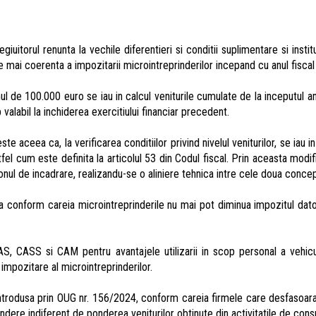
giuitorul renunta la vechile diferentieri si conditii suplimentare si inst
are mai coerenta a impozitarii microintreprinderilor incepand cu anul fisca
ul de 100.000 euro se iau in calcul veniturile cumulate de la inceputul anu
valabil la inchiderea exercitiului financiar precedent.
 aceea ca, la verificarea conditiilor privind nivelul veniturilor, se iau 
tfel cum este definita la articolul 53 din Codul fiscal. Prin aceasta modi
fonul de incadrare, realizandu-se o aliniere tehnica intre cele doua conce
conform careia microintreprinderile nu mai pot diminua impozitul datora
, CASS si CAM pentru avantajele utilizarii in scop personal a vehicule
 impozitare al microintreprinderilor.
trodusa prin OUG nr. 156/2024, conform careia firmele care desfasoara
ndere indiferent de ponderea veniturilor obtinute din activitatile de con