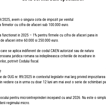
9/2025, avem o singura cota de impozit pe venitul
la firmelor cu cifra de afaceri sub 100.000 euro.
a functionat in 2025 – 1% pentru firmele cu cifra de afaceri pana in
 de afaceri intre 60.000 si 250.000 euro.
, care se aplica indiferent de codul CAEN autorizat sau de natura
persoana juridica romana sa indeplineasca criteriile de incadrare in
lor, potrivit Codului fiscal.
i?
 de OUG nr. 89/2025 in contextul legislativ mai larg privind impozitarea
n vedere ca in urma cu doar 12 luni am mai avut o serie de schimbari pe 
jocului pentru microintreprinderi incepand cu anul 2026. Nu este o simpl
derii regimului micro.