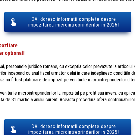
DA, doresc informatii complete despre
impozitarea microintreprinderilor in 2026!
pozitare
er optional!
cal, persoanele juridice romane, cu exceptia celor prevazute la articolul 4
rilor incepand cu anul fiscal urmator celui in care indeplinesc conditiile
a sa nu fi fost platitoare de impozit pe veniturile microintreprinderilor ult
niturile microintreprinderilor la impozitul pe profit sau invers, cu apli
ata de 31 martie a anului curent. Aceasta procedura ofera contribuabilil
DA, doresc informatii complete despre
impozitarea microintreprinderilor in 2025!