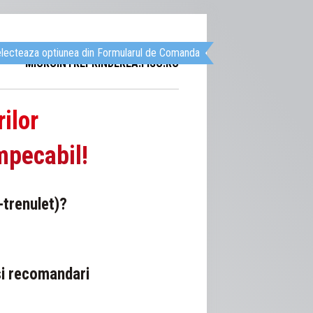
. Selecteaza optiunea din Formularul de Comanda
MICROINTREPRINDEREA.FISC.RO
ilor
mpecabil!
-trenulet)?
 si recomandari