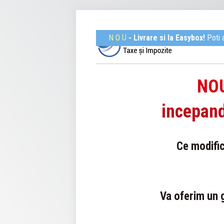
N
O
U
- Livrare si la Easybox!
Poti 
NOU
incepand
Ce modific
Va oferim un g