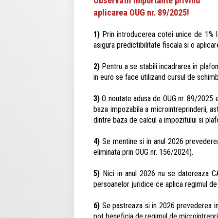
Observatii importante privind
aplicarea OUG nr. 89/2025!
1)
Prin introducerea cotei unice de 1% le
asigura predictibilitate fiscala si o aplic
2)
Pentru a se stabili incadrarea in plafon
in euro se face utilizand cursul de schimb 
3)
O noutate adusa de OUG nr. 89/2025 este
baza impozabila a microintreprinderii, as
dintre baza de calcul a impozitului si pla
4)
Se mentine si in anul 2026 prevederea 
eliminata prin OUG nr. 156/2024).
5)
Nici in anul 2026 nu se datoreaza CAS
persoanelor juridice ce aplica regimul de
6)
Se pastreaza si in 2026 prevederea in
pot beneficia de regimul de microintrepri