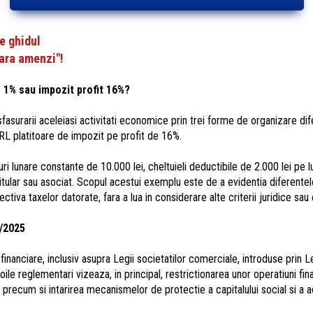
e ghidul
fara amenzi"!
 1% sau impozit profit 16%?
esfasurarii aceleiasi activitati economice prin trei forme de organizare di
RL platitoare de impozit pe profit de 16%.
i lunare constante de 10.000 lei, cheltuieli deductibile de 2.000 lei pe lu
 titular sau asociat. Scopul acestui exemplu este de a evidentia diferentel
ectiva taxelor datorate, fara a lua in considerare alte criterii juridice sau
9/2025
financiare, inclusiv asupra Legii societatilor comerciale, introduse prin L
e reglementari vizeaza, in principal, restrictionarea unor operatiuni financ
 precum si intarirea mecanismelor de protectie a capitalului social si a ac