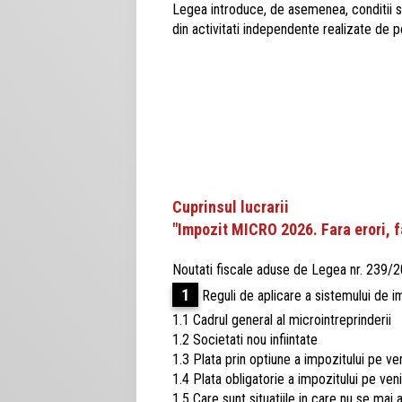
Legea introduce, de asemenea, conditii sup
din activitati independente realizate de 
Cuprinsul lucrarii
"Impozit MICRO 2026. Fara erori, 
Noutati fiscale aduse de Legea nr. 239/
1
Reguli de aplicare a sistemului de im
1.1 Cadrul general al microintreprinderii
1.2 Societati nou infiintate
1.3 Plata prin optiune a impozitului pe ven
1.4 Plata obligatorie a impozitului pe veni
1.5 Care sunt situatiile in care nu se mai 