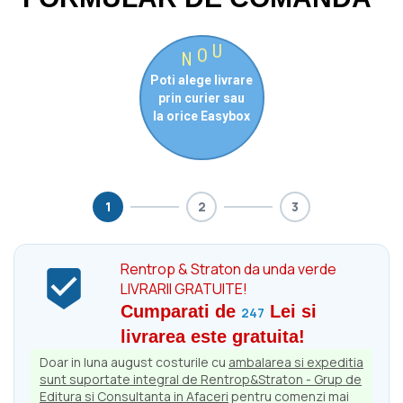
U
O
N
Poti alege livrare
prin curier sau
la orice Easybox
1
2
3
Rentrop & Straton da unda verde

LIVRARII GRATUITE!
Cumparati de
Lei si
247
livrarea este gratuita!
Doar in luna august costurile cu
ambalarea si expeditia
sunt suportate integral de Rentrop&Straton - Grup de
Editura si Consultanta in Afaceri
pentru comenzi mai