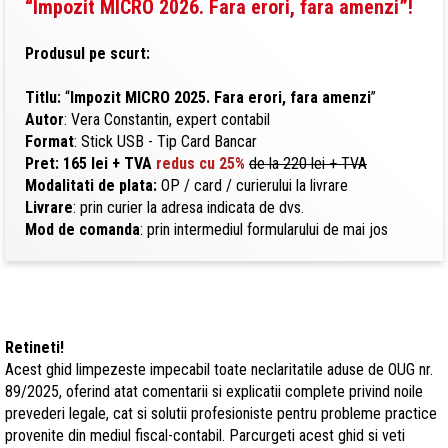
“Impozit MICRO 2026. Fara erori, fara amenzi
”
!
Produsul pe scurt:
Titlu:
“
Impozit MICRO 2025. Fara erori, fara amenzi
”
Autor
: Vera Constantin, expert contabil
Format
: Stick USB - Tip Card Bancar
Pret:
165 lei + TVA
redus cu 25%
de la 220 lei + TVA
Modalitati de plata:
OP / card / curierului la livrare
Livrare
: prin curier la adresa indicata de dvs.
Mod de comanda
: prin intermediul formularului de mai jos
Retineti!
Acest ghid limpezeste impecabil toate neclaritatile aduse de OUG nr.
89/2025, oferind atat comentarii si explicatii complete privind noile
prevederi legale, cat si solutii profesioniste pentru probleme practice
provenite din mediul fiscal-contabil. Parcurgeti acest ghid si veti