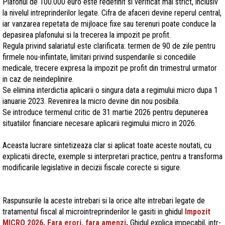
Plafonul de 100.000 euro este redefinit si verificat mai strict, inclusiv
la nivelul intreprinderilor legate. Cifra de afaceri devine reperul central,
iar vanzarea repetata de mijloace fixe sau terenuri poate conduce la
depasirea plafonului si la trecerea la impozit pe profit.
Regula privind salariatul este clarificata: termen de 90 de zile pentru
firmele nou-infiintate, limitari privind suspendarile si concediile
medicale, trecere expresa la impozit pe profit din trimestrul urmator
in caz de neindeplinire.
Se elimina interdictia aplicarii o singura data a regimului micro dupa 1
ianuarie 2023. Revenirea la micro devine din nou posibila.
Se introduce termenul critic de 31 martie 2026 pentru depunerea
situatiilor financiare necesare aplicarii regimului micro in 2026.
Aceasta lucrare sintetizeaza clar si aplicat toate aceste noutati, cu
explicatii directe, exemple si interpretari practice, pentru a transforma
modificarile legislative in decizii fiscale corecte si sigure.
Raspunsurile la aceste intrebari si la orice alte intrebari legate de
tratamentul fiscal al microintreprinderilor le gasiti in ghidul
Impozit
MICRO 2026. Fara erori, fara amenzi
.
Ghidul explica impecabil, intr-