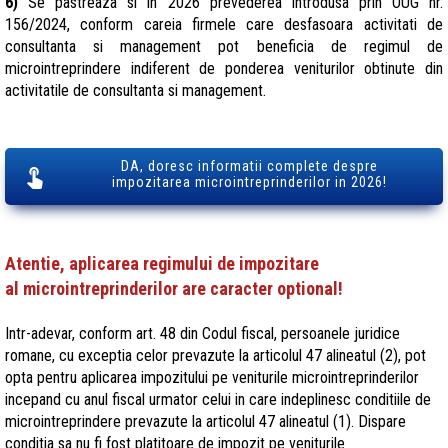
6)
Se pastreaza si in 2026 prevederea introdusa prin OUG nr.
156/2024, conform careia firmele care desfasoara activitati de
consultanta si management pot beneficia de regimul de
microintreprindere indiferent de ponderea veniturilor obtinute din
activitatile de consultanta si management.
DA, doresc informatii complete despre
impozitarea microintreprinderilor in 2026!
Atentie, aplicarea regimului de impozitare
al microintreprinderilor are caracter optional!
Intr-adevar, conform art. 48 din Codul fiscal, persoanele juridice
romane, cu exceptia celor prevazute la articolul 47 alineatul (2), pot
opta pentru aplicarea impozitului pe veniturile microintreprinderilor
incepand cu anul fiscal urmator celui in care indeplinesc conditiile de
microintreprindere prevazute la articolul 47 alineatul (1). Dispare
conditia sa nu fi fost platitoare de impozit pe veniturile