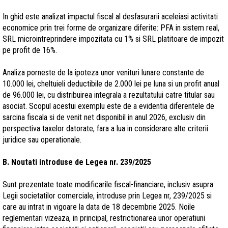
In ghid este analizat impactul fiscal al desfasurarii aceleiasi activitati
economice prin trei forme de organizare diferite: PFA in sistem real,
SRL microintreprindere impozitata cu 1% si SRL platitoare de impozit
pe profit de 16%.
Analiza porneste de la ipoteza unor venituri lunare constante de
10.000 lei, cheltuieli deductibile de 2.000 lei pe luna si un profit anual
de 96.000 lei, cu distribuirea integrala a rezultatului catre titular sau
asociat. Scopul acestui exemplu este de a evidentia diferentele de
sarcina fiscala si de venit net disponibil in anul 2026, exclusiv din
perspectiva taxelor datorate, fara a lua in considerare alte criterii
juridice sau operationale.
B. Noutati introduse de Legea nr. 239/2025
Sunt prezentate toate modificarile fiscal-financiare, inclusiv asupra
Legii societatilor comerciale, introduse prin Legea nr, 239/2025 si
care au intrat in vigoare la data de 18 decembrie 2025. Noile
reglementari vizeaza, in principal, restrictionarea unor operatiuni