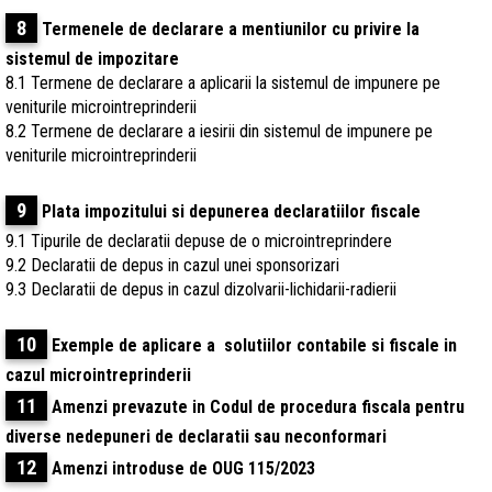
8
Termenele de declarare a mentiunilor cu privire la
sistemul de impozitare
8.1 Termene de declarare a aplicarii la sistemul de impunere pe
veniturile microintreprinderii
8.2 Termene de declarare a iesirii din sistemul de impunere pe
veniturile microintreprinderii
9
Plata impozitului si depunerea declaratiilor fiscale
9.1 Tipurile de declaratii depuse de o microintreprindere
9.2 Declaratii de depus in cazul unei sponsorizari
9.3 Declaratii de depus in cazul dizolvarii-lichidarii-radierii
10
Exemple de aplicare a solutiilor contabile si fiscale in
cazul microintreprinderii
11
Amenzi prevazute in Codul de procedura fiscala pentru
diverse nedepuneri de declaratii sau neconformari
12
Amenzi introduse de OUG 115/2023