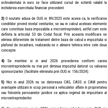
echivalentului in euro se face utilizand cursul de schimb valabil la
inchiderea exercitiului financiar precedent.
3)
O noutate adusa de OUG nr. 89/2025 este aceea ca, la verificarea
conditiilor privind nivelul veniturilor, se iau in calcul aceleasi elemente
care constituie baza impozabila a microintreprinderii, astfel cum este
definita la articolul 53 din Codul fiscal. Prin aceasta modificare se
elimina diferentele de tratament dintre baza de calcul a impozitului si
plafonul de incadrare, realizandu-se o aliniere tehnica intre cele doua
concepte.
4)
Se mentine si in anul 2026 prevederea conform careia
microintreprinderile nu mai pot diminua impozitul datorat cu valoarea
sponsorizarilor (facilitate eliminata prin OUG nr. 156/2024).
5)
Nici in anul 2026 nu se datoreaza CAS, CASS si CAM pentru
avantajele utilizarii in scop personal a vehiculelor aflate in proprietatea
sau folosinta persoanelor juridice ce aplica regimul de impozitare al
microintreprinderilor.