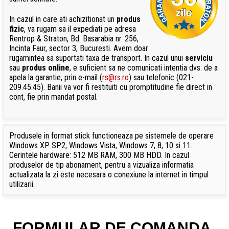
In cazul in care ati achizitionat un
produs
fizic
, va rugam sa il expediati pe adresa
Rentrop & Straton, Bd. Basarabia nr. 256,
Incinta Faur, sector 3, Bucuresti. Avem doar
rugamintea sa suportati taxa de transport. In cazul unui
serviciu
sau
produs online
, e suficient sa ne comunicati intentia dvs. de a
apela la garantie, prin e-mail (
rs@rs.ro
) sau telefonic (021-
209.45.45). Banii va vor fi restituiti cu promptitudine fie direct in
cont, fie prin mandat postal.
Produsele in format stick functioneaza pe sistemele de operare
Windows XP SP2, Windows Vista, Windows 7, 8, 10 si 11.
Cerintele hardware: 512 MB RAM, 300 MB HDD. In cazul
produselor de tip abonament, pentru a vizualiza informatia
actualizata la zi este necesara o conexiune la internet in timpul
utilizarii.
FORMULAR DE COMANDA