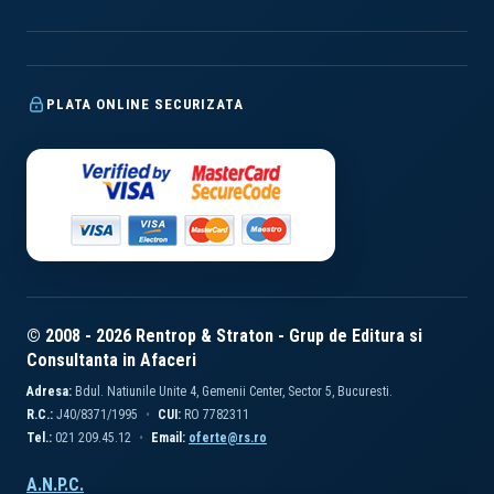
PLATA ONLINE SECURIZATA
© 2008 - 2026 Rentrop & Straton - Grup de Editura si
Consultanta in Afaceri
Adresa:
Bdul. Natiunile Unite 4, Gemenii Center, Sector 5, Bucuresti.
R.C.:
J40/8371/1995
CUI:
RO 7782311
Tel.:
021 209.45.12
Email:
oferte@rs.ro
A.N.P.C.