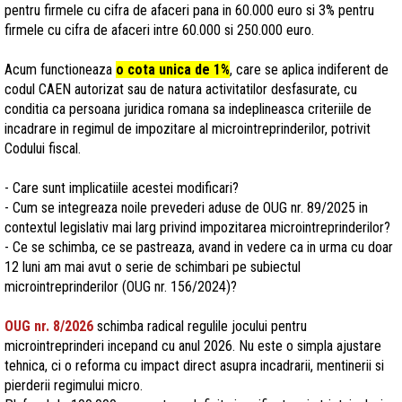
pentru firmele cu cifra de afaceri pana in 60.000 euro si 3% pentru
firmele cu cifra de afaceri intre 60.000 si 250.000 euro.
Acum functioneaza
o cota unica de 1%
, care se aplica indiferent de
codul CAEN autorizat sau de natura activitatilor desfasurate, cu
conditia ca persoana juridica romana sa indeplineasca criteriile de
incadrare in regimul de impozitare al microintreprinderilor, potrivit
Codului fiscal.
- Care sunt implicatiile acestei modificari?
- Cum se integreaza noile prevederi aduse de OUG nr. 89/2025 in
contextul legislativ mai larg privind impozitarea microintreprinderilor?
- Ce se schimba, ce se pastreaza, avand in vedere ca in urma cu doar
12 luni am mai avut o serie de schimbari pe subiectul
microintreprinderilor (OUG nr. 156/2024)?
OUG nr. 8/2026
schimba radical regulile jocului pentru
microintreprinderi incepand cu anul 2026. Nu este o simpla ajustare
tehnica, ci o reforma cu impact direct asupra incadrarii, mentinerii si
pierderii regimului micro.